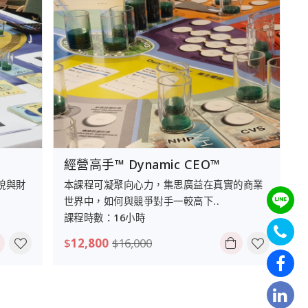
經營高手™ Dynamic CEO™
貌與財
本課程可凝聚向心力，集思廣益在真實的商業
世界中，如何與競爭對手一較高下..
課程時數：16小時
$
12,800
$
16,000