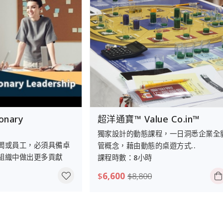
nary
超洋通寶™ Value Co.in™
獨家設計的動態課程，一日洞悉企業全
闆或員工，必須具備卓
管概念，藉由動態的桌遊方式..
組織中做出更多貢獻
課程時數：8小時
$
6,600
$
8,800